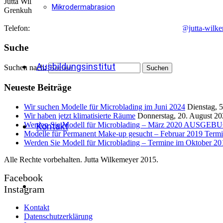
Jutta Wilkemeyer® Permanent Make-Up & Kosmetik
Mikrodermabrasion
Grenkuhlenweg 23
48167
Münster
Telefon:
02506 306108
Mobil:
0175 4005422
Mail:
info@jutta-wilk
Suche
Ausbildungsinstitut
Suchen nach:
Neueste Beiträge
Wir suchen Modelle für Microblading im Juni 2024
Dienstag, 
Wir haben jetzt klimatisierte Räume
Donnerstag, 20. August 2
Werden Sie Modell für Microblading – März 2020 AUSGE
Kontakt
Modelle für Permanent Make-up gesucht – Februar 2019 Termi
Werden Sie Modell für Microblading – Termine im Oktob
Alle Rechte vorbehalten. Jutta Wilkemeyer 2015.
Facebook
Instagram
Kontakt
Datenschutzerklärung