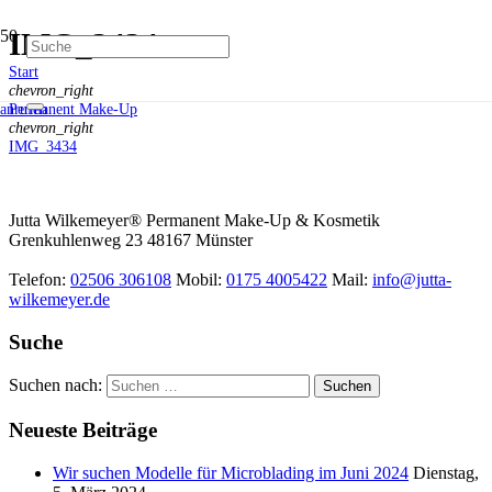
IMG_3434
Start
chevron_right
Permanent Make-Up
anrufen
chevron_right
IMG_3434
Jutta Wilkemeyer® Permanent Make-Up & Kosmetik
Grenkuhlenweg 23
48167
Münster
Telefon:
02506 306108
Mobil:
0175 4005422
Mail:
info@jutta-
wilkemeyer.de
Suche
Suchen nach:
Neueste Beiträge
Wir suchen Modelle für Microblading im Juni 2024
Dienstag,