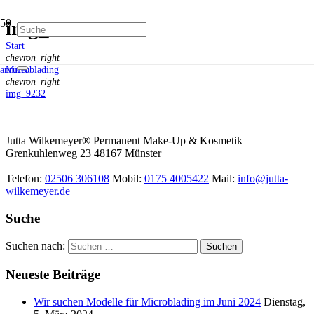
img_9232
Start
chevron_right
Microblading
anrufen
chevron_right
img_9232
Jutta Wilkemeyer® Permanent Make-Up & Kosmetik
Grenkuhlenweg 23
48167
Münster
Telefon:
02506 306108
Mobil:
0175 4005422
Mail:
info@jutta-
wilkemeyer.de
Suche
Suchen nach:
Neueste Beiträge
Wir suchen Modelle für Microblading im Juni 2024
Dienstag,