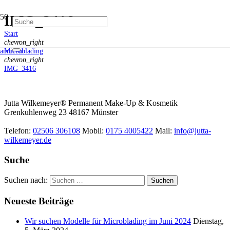
IMG_3416
Start
chevron_right
Microblading
anrufen
chevron_right
IMG_3416
Jutta Wilkemeyer® Permanent Make-Up & Kosmetik
Grenkuhlenweg 23
48167
Münster
Telefon:
02506 306108
Mobil:
0175 4005422
Mail:
info@jutta-
wilkemeyer.de
Suche
Suchen nach:
Neueste Beiträge
Wir suchen Modelle für Microblading im Juni 2024
Dienstag,