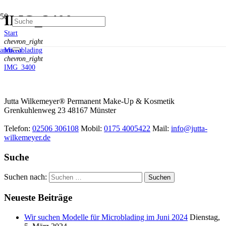
IMG_3400
Start
chevron_right
Microblading
anrufen
chevron_right
IMG_3400
Jutta Wilkemeyer® Permanent Make-Up & Kosmetik
Grenkuhlenweg 23
48167
Münster
Telefon:
02506 306108
Mobil:
0175 4005422
Mail:
info@jutta-
wilkemeyer.de
Suche
Suchen nach:
Neueste Beiträge
Wir suchen Modelle für Microblading im Juni 2024
Dienstag,