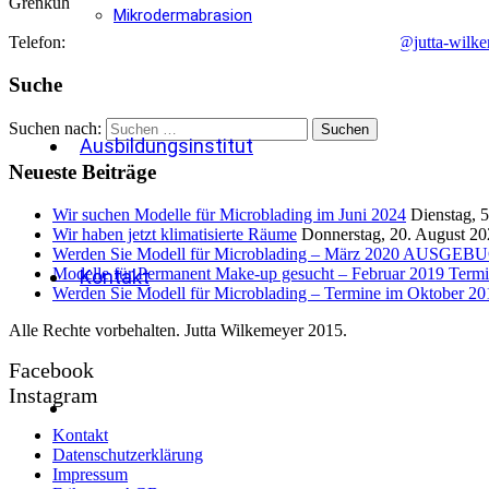
Grenkuhlenweg 23
48167
Münster
Mikrodermabrasion
Telefon:
02506 306108
Mobil:
0175 4005422
Mail:
info@jutta-wilk
Suche
Suchen nach:
Ausbildungsinstitut
Neueste Beiträge
Wir suchen Modelle für Microblading im Juni 2024
Dienstag, 
Wir haben jetzt klimatisierte Räume
Donnerstag, 20. August 2
Werden Sie Modell für Microblading – März 2020 AUSGE
Modelle für Permanent Make-up gesucht – Februar 2019 Termi
Kontakt
Werden Sie Modell für Microblading – Termine im Oktob
Alle Rechte vorbehalten. Jutta Wilkemeyer 2015.
Facebook
Instagram
Kontakt
Datenschutzerklärung
Impressum