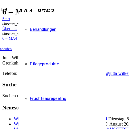
6 – MA4_8763
Start
chevron_right
Über uns
Behandlungen
chevron_right
6 – MA4_8763
anrufen
Jutta Wilkemeyer® Permanent Make-Up & Kosmetik
Grenkuhlenweg 23
48167
Münster
Pflegeprodukte
Telefon:
02506 306108
Mobil:
0175 4005422
Mail:
info@jutta-wilk
Suche
Suchen nach:
Fruchtsäurepeeling
Neueste Beiträge
Wir suchen Modelle für Microblading im Juni 2024
Dienstag, 
Wir haben jetzt klimatisierte Räume
Donnerstag, 20. August 2