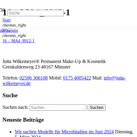
16 – MA4_8912-1
Start
chevron_right
Über uns
anrufen
chevron_right
16 – MA4_8912-1
Jutta Wilkemeyer® Permanent Make-Up & Kosmetik
Grenkuhlenweg 23
48167
Münster
Telefon:
02506 306108
Mobil:
0175 4005422
Mail:
info@jutta-
wilkemeyer.de
Suche
Suchen nach:
Neueste Beiträge
Wir suchen Modelle für Microblading im Juni 2024
Dienstag,