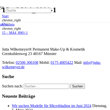
15 – MA4_8901-1
Start
chevron_right
Über uns
anrufen
chevron_right
15 – MA4_8901-1
Jutta Wilkemeyer® Permanent Make-Up & Kosmetik
Grenkuhlenweg 23
48167
Münster
Telefon:
02506 306108
Mobil:
0175 4005422
Mail:
info@jutta-
wilkemeyer.de
Suche
Suchen nach:
Neueste Beiträge
Wir suchen Modelle für Microblading im Juni 2024
Dienstag,