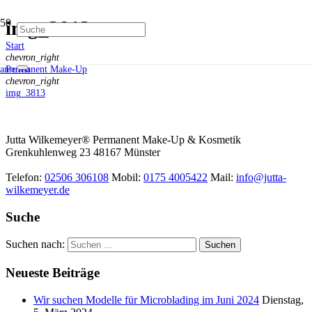
img_3813
Start
chevron_right
Permanent Make-Up
anrufen
chevron_right
img_3813
Jutta Wilkemeyer® Permanent Make-Up & Kosmetik
Grenkuhlenweg 23
48167
Münster
Telefon:
02506 306108
Mobil:
0175 4005422
Mail:
info@jutta-
wilkemeyer.de
Suche
Suchen nach:
Neueste Beiträge
Wir suchen Modelle für Microblading im Juni 2024
Dienstag,