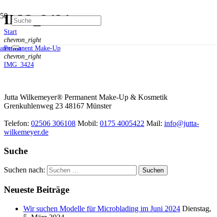
IMG_3424
Start
chevron_right
Permanent Make-Up
anrufen
chevron_right
IMG_3424
Jutta Wilkemeyer® Permanent Make-Up & Kosmetik
Grenkuhlenweg 23
48167
Münster
Telefon:
02506 306108
Mobil:
0175 4005422
Mail:
info@jutta-
wilkemeyer.de
Suche
Suchen nach:
Neueste Beiträge
Wir suchen Modelle für Microblading im Juni 2024
Dienstag,