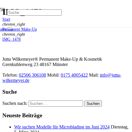
IMG_1478
Start
chevron_right
Permanent Make-Up
anrufen
chevron_right
IMG_1478
Jutta Wilkemeyer® Permanent Make-Up & Kosmetik
Grenkuhlenweg 23
48167
Münster
Telefon:
02506 306108
Mobil:
0175 4005422
Mail:
info@jutta-
wilkemeyer.de
Suche
Suchen nach:
Neueste Beiträge
Wir suchen Modelle für Microblading im Juni 2024
Dienstag,