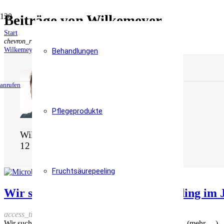
Beiträge von Wilkemeyer
Start
chevron_right
Wilkemeyer
Behandlungen
anrufen
Pflegeprodukte
Wilkemeyer
12 Beiträge
Fruchtsäurepeeling
Wir suchen Modelle für Microblading im 
access_time
Dienstag, 5. März 2024
Wir suchen Modelle für ein professionelles Microblading. (mehr …)